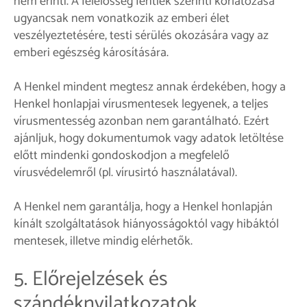
nem érinti. A felelősség fentiek szerinti korlátozása
ugyancsak nem vonatkozik az emberi élet
veszélyeztetésére, testi sérülés okozására vagy az
emberi egészség károsítására.
A Henkel mindent megtesz annak érdekében, hogy a
Henkel honlapjai vírusmentesek legyenek, a teljes
vírusmentesség azonban nem garantálható. Ezért
ajánljuk, hogy dokumentumok vagy adatok letöltése
előtt mindenki gondoskodjon a megfelelő
vírusvédelemről (pl. vírusirtó használatával).
A Henkel nem garantálja, hogy a Henkel honlapján
kínált szolgáltatások hiányosságoktól vagy hibáktól
mentesek, illetve mindig elérhetők.
5. Előrejelzések és
szándéknyilatkozatok