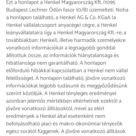
Ezt a honlapot a Henkel Magyarország Kft. (1095
Budapest Lechner Ödön fasor 10/B) üzemelteti. Noha
a honlapon található, a Henkel AG & Co. KGaA (a
Henkel vállalatcsoport anyacége) cégre, a Henkel
leányvállalataira (így a Henkel Magyarország Kft.-re; a
továbbiakban: Henkel), illetve harmadik személyekre
vonatkozó információkat a legnagyobb gonddal
állítottuk össze, az információk hiánytalansága és
hibátlansága nem garantálható. A honlapon
előforduló hibákkal kapcsolatban a Henkel nem vállal
felelősséget. A honlapon található, jövőre vonatkozó
információkat legjobb tudásunk és meggyőződésünk
szerint közöljük. A Henkel tényleges eredményei
azonban jelentős mértékben eltérhetnek ezektől a
jövőre vonatkozó állításoktól, mivel az elért
eredmények a Henkel által esetenként nem
befolyásolható piaci és makro-ökonómiai tényezők
egész sorától függenek. A jövőre vonatkozó állítások