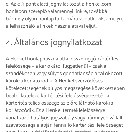
e. Az e 3. pont alatti jognyilatkozat a henkel.com
honlapon szereplő valamennyi linkre, továbbá
bármely olyan honlap tartalmára vonatkozik, amelyre
a felhasználó a linkek használatával eljut.
4. Általános jognyilatkozat
A Henkel honlaphasználattal összefüggő kártérítési
felelőssége – a kár okától függetlenül – csak a
szándékosan vagy súlyos gondatlanság által okozott
károkra korlátozódik. A Henkel szerződéses
kötelezettségének súlyos megszegése következtében
beálló kötelező kártérítési felelőssége esetén a
kártérítés teljes összege az előre látható károkra
korlátozódik. Ez a Henkel termékfelelősségre
vonatkozó hatályos jogszabály vagy bármilyen vállalt
szavatossága alapján fennálló kártérítési felelősségét