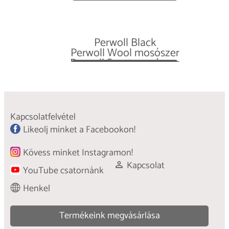
Perwoll Black
Perwoll Wool mosószer
Perwoll Sport mosószer
TUDJ MEG TÖBBET
Perwoll Color
TUDJ MEG TÖBBET
Perwoll Light
TUDJ MEG TÖBBET
TUDJ MEG TÖBBET
TUDJ MEG TÖBBET
Kapcsolatfelvétel
Likeolj minket a Facebookon!
Kövess minket Instagramon!
Kapcsolat
YouTube csatornánk
Henkel
Termékeink megvásárlása