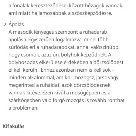
a fonalak kereszteződései között hézagok vannak,
ami miatt hajlamosabbak a szöszképződésre.
Ápolás
A második lényeges szempont a ruhadarab
ápolása. Egyszerűen fogalmazva: minél több
súrlódás éri a ruhadarabokat, annál valószínűbb,
hogy csomók, azaz ún. bolyhok képződnek. A
bolyhosodás elkerülése érdekében a dörzsölődést
el kell kerülni. Ehhez azonban nem is kell sok –
minden alkalommal, amikor mozogsz, jársz vagy
megérinted a ruháidat, azok dörzsölődésnek
vannak kitéve. Ezen kívül a mosógépben és a
szárítógépben való forgó mozgás is tovább ronthat
a problémán.
Kifakulás