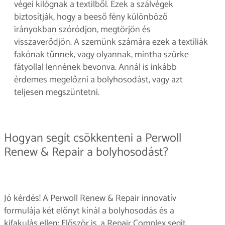
végei kilógnak a textilből. Ezek a szálvégek
biztosítják, hogy a beeső fény különböző
irányokban szóródjon, megtörjön és
visszaverődjön. A szemünk számára ezek a textíliák
fakónak tűnnek, vagy olyannak, mintha szürke
fátyollal lennének bevonva. Annál is inkább
érdemes megelőzni a bolyhosodást, vagy azt
teljesen megszüntetni.
Hogyan segít csökkenteni a Perwoll
Renew & Repair a bolyhosodást?
Jó kérdés! A Perwoll Renew & Repair innovatív
formulája két előnyt kínál a bolyhosodás és a
kifakulás ellen: Először is, a Repair Complex segít