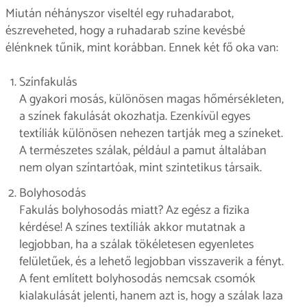
Miután néhányszor viseltél egy ruhadarabot,
észreveheted, hogy a ruhadarab színe kevésbé
élénknek tűnik, mint korábban. Ennek két fő oka van:
Színfakulás
A gyakori mosás, különösen magas hőmérsékleten,
a színek fakulását okozhatja. Ezenkívül egyes
textíliák különösen nehezen tartják meg a színeket.
A természetes szálak, például a pamut általában
nem olyan színtartóak, mint szintetikus társaik.
Bolyhosodás
Fakulás bolyhosodás miatt? Az egész a fizika
kérdése! A színes textíliák akkor mutatnak a
legjobban, ha a szálak tökéletesen egyenletes
felületűek, és a lehető legjobban visszaverik a fényt.
A fent említett bolyhosodás nemcsak csomók
kialakulását jelenti, hanem azt is, hogy a szálak laza