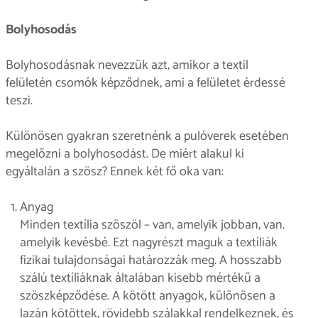
Bolyhosodás
Bolyhosodásnak nevezzük azt, amikor a textil
felületén csomók képződnek, ami a felületet érdessé
teszi.
Különösen gyakran szeretnénk a pulóverek esetében
megelőzni a bolyhosodást. De miért alakul ki
egyáltalán a szösz? Ennek két fő oka van:
Anyag
Minden textília szöszöl – van, amelyik jobban, van.
amelyik kevésbé. Ezt nagyrészt maguk a textíliák
fizikai tulajdonságai határozzák meg. A hosszabb
szálú textíliáknak általában kisebb mértékű a
szöszképződése. A kötött anyagok, különösen a
lazán kötöttek, rövidebb szálakkal rendelkeznek, és