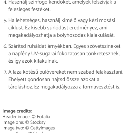
Használj színfogó kendőket, amelyek felszívják a
felesleges festéket.
Ha lehetséges, használj kímélő vagy kézi mosási
ciklust. Ez kisebb súrlódást eredményez, ami
megakadályozhatja a bolyhosodás kialakulását.
Szárítsd ruháidat árnyékban. Egyes szövetszíneket
a napfény UV-sugarai fokozatosan tönkretesznek,
és így azok kifakulnak.
A laza kötésű pulóvereket nem szabad felakasztani.
Ehelyett gondosan hajtsd össze azokat a
tároláshoz. Ez megakadályozza a formavesztést is.
Image credits:
Header image: © Fotalia
Image one: © Stocksy
Image two: © GettyImages