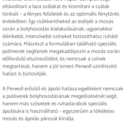
eltávolítani a laza szálakat és kisimítani a szálak
törését – a fényes felületek és az optimális fénytörés
érdekében. Így csökkentheted az esélyét a mosás
során a bolyhosodás kialakulásának, ugyanakkor
élénkebb, intenzívebb színeket biztosíthatsz ruháid
számára. Másrészt a formulában található speciális
polimerek segítenek megakadályozni a mosás során
előforduló elszíneződést, és nemcsak a színek
megtartását, hanem a jól ismert Perwoll színfrissítő
hatást is biztosítják.
A Perwoll erősítő és ápoló hatása egyébként nemcsak
a pulóverek bolyhosodásának megelőzésénél segít,
hanem más szövetek és ruhadarabok speciális
ápolására is használható – egyszerűen a tökéletes
mosás és ápolás párosát kínálja.