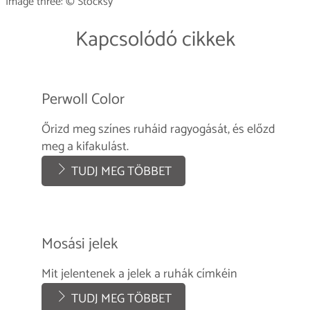
Image three: © Stocksy
Kapcsolódó cikkek
Perwoll Color
Őrizd meg színes ruháid ragyogását, és előzd
meg a kifakulást.
TUDJ MEG TÖBBET
Mosási jelek
Mit jelentenek a jelek a ruhák címkéin
TUDJ MEG TÖBBET