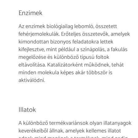
Enzimek
Az enzimek biológiailag lebomló, összetett
fehérjemolekulák. Erőteljes összetevők, amelyek
kimondottan bizonyos feladatokra lettek
kifejlesztve, mint például a színápolás, a fakulás
megelőzése és különböző típusú foltok
eltávolítása. Katalizátorként működnek, tehát
minden molekula képes akár többször is
aktiválódni.
Illatok
A különböző termékvariánsok olyan illatanyagok
keverékeiből állnak, amelyek kellemes illatot