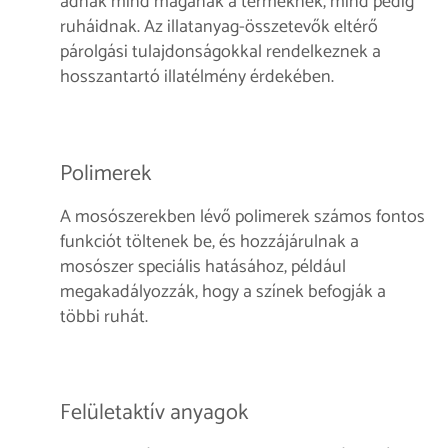
adnak mind magának a terméknek, mind pedig
ruháidnak. Az illatanyag-összetevők eltérő
párolgási tulajdonságokkal rendelkeznek a
hosszantartó illatélmény érdekében.
Polimerek
A mosószerekben lévő polimerek számos fontos
funkciót töltenek be, és hozzájárulnak a
mosószer speciális hatásához, például
megakadályozzák, hogy a színek befogják a
többi ruhát.
Felületaktív anyagok